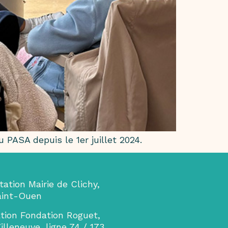
PASA depuis le 1er juillet 2024.
tation Mairie de Clichy,
Saint-Ouen
ation Fondation Roguet,
illeneuve, ligne 74 / 173