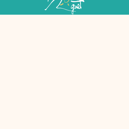
EHPAD et accueil de jour :
58 rue Georges Boisseau,
92110 CLICHY-LA-GARENNE
Hospitalisation :
64 rue Villeneuve,
92110 CLICHY-LA-GARENNE
Horaires de visite :
du lundi au dimanche
de 13h30 à 20h00
01 41 40 46 00
Métro
:
Ligne 13 station Mairie de Clichy,
ligne 14 station Saint-Ouen